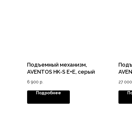
Подъемный механизм,
Подъ
AVENTOS HK-S E+E, серый
AVEN
(пря
6 900
р.
27 000
крес
для 
Подробнее
П