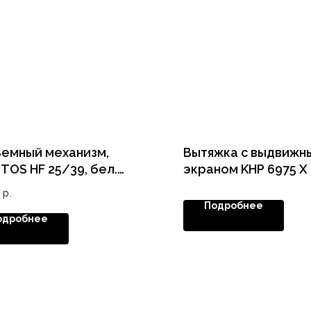
емный механизм,
Вытяжка с выдвижн
TOS HF 25/39, бел.
экраном KHP 6975 X
мые планки для рычага и
р.
тообразные с винтом
Подробнее
петель)
одробнее