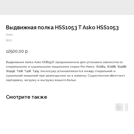
Выдвижная полка HSS1053 T Asko HSS1053
Asko
SKU:
12500,00
р.
Выдвижная полка Asko HDB152T предназначена для установки совместно со
стиральными и сушильными машинами серии Pro Home: W2084, W2086, W4086,
W4096, T208, T408, T409. Аксессуар устанавливается между стиральной и
сушильной машиной при размещении их в колонну. Существенно облегчает
сортировку, загрузку и выгрузку вашего белья.
Смотрите также